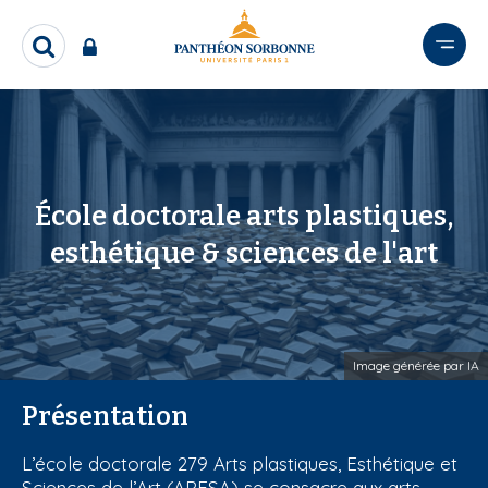
A
l
R
l
e
e
c
r
h
e
a
r
u
c
c
h
École doctorale arts plastiques,
o
e
esthétique & sciences de l'art
n
r
t
e
n
u
Image générée par IA
p
r
Présentation
i
n
L’école doctorale 279 Arts plastiques, Esthétique et
c
Sciences de l’Art (APESA) se consacre aux arts