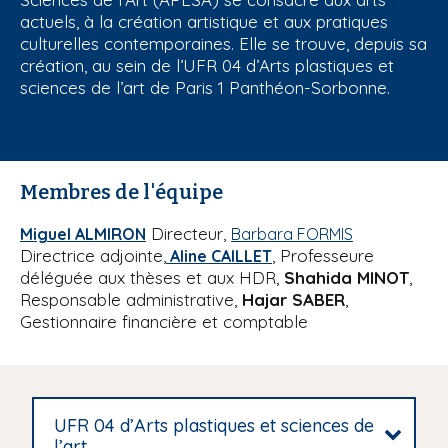
i
actuels, à la création artistique et aux pratiques
culturelles contemporaines. Elle se trouve, depuis sa
p
création, au sein de l’UFR 04 d’Arts plastiques et
a
sciences de l’art de Paris 1 Panthéon-Sorbonne.
l
Membres de l'équipe
Directeur,
Miguel ALMIRON
Barbara FORMIS
Directrice adjointe,
, Professeure
Aline CAILLET
déléguée aux thèses et aux HDR,
Shahida MINOT
,
Responsable administrative,
Hajar SABER
,
Gestionnaire financière et comptable
UFR 04 d’Arts plastiques et sciences de
l’art