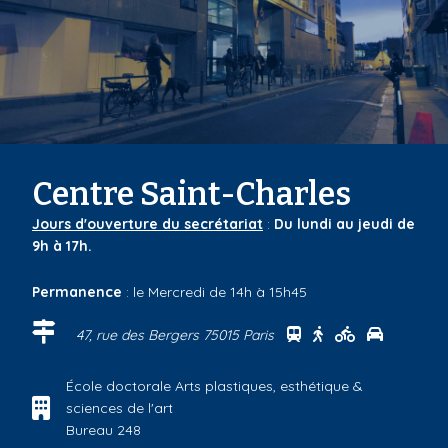
Centre Saint-Charles
Jours d'ouverture du secrétariat
:
Du lundi au jeudi de
9h à 17h.
Permanence
: le Mercredi de 14h à 15h45
Se rendre au centre
Se rendre au cen
Se rendre au
Se rendre
47, rue des Bergers 75015 Paris
École doctorale Arts plastiques, esthétique &
sciences de l'art
Bureau 248