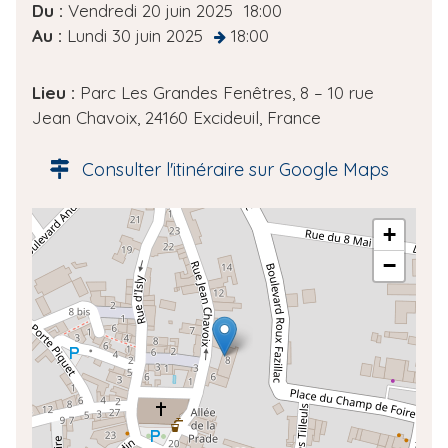
D
Du :
Vendredi 20 juin 2025
18:00
a
Au :
Lundi 30 juin 2025
18:00
at
t
e
Lieu :
Parc Les Grandes Fenêtres, 8 – 10 rue
d
Jean Chavoix, 24160 Excideuil, France
e
l
Consulter l'itinéraire sur Google Maps
'
é
A
+
v
d
è
−
r
n
e
e
s
m
s
e
e
n
g
t
é
o