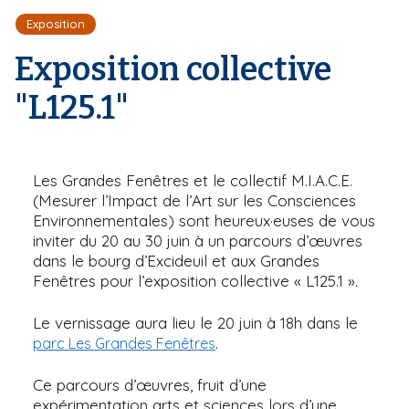
r
d
i
Exposition
e
'
p
A
Exposition collective
a
r
l
i
"L125.1"
a
n
e
Les Grandes Fenêtres et le collectif M.I.A.C.E.
(Mesurer l’Impact de l’Art sur les Consciences
Environnementales) sont heureux·euses de vous
inviter du 20 au 30 juin à un parcours d’œuvres
dans le bourg d’Excideuil et aux Grandes
Fenêtres pour l’exposition collective « L125.1 ».
Le vernissage aura lieu le 20 juin à 18h dans le
.
parc Les Grandes Fenêtres
Ce parcours d’œuvres, fruit d’une
expérimentation arts et sciences lors d’une