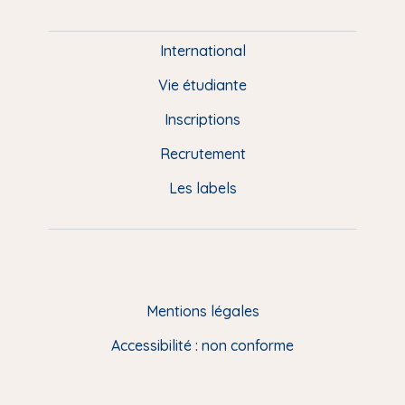
i
e
International
d
Vie étudiante
d
Inscriptions
e
Recrutement
p
Les labels
a
g
e
F
Mentions légales
R
Accessibilité : non conforme