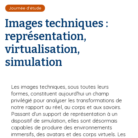
r
d
i
Journée d'étude
e
'
p
A
Images techniques :
a
r
l
i
représentation,
a
n
virtualisation,
e
simulation
Les images techniques, sous toutes leurs
formes, constituent aujourd’hui un champ
privilégié pour analyser les transformations de
notre rapport au réel, au corps et aux savoirs.
Passant d’un support de représentation à un
dispositif de simulation, elles sont désormais
capables de produire des environnements
immersifs, des avatars et des corps virtuels. Les