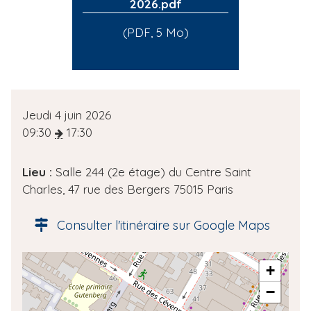
2026.pdf
(PDF, 5 Mo)
D
Jeudi 4 juin 2026
a
09:30
17:30
t
e
Lieu :
Salle 244 (2e étage) du Centre Saint
d
Charles, 47 rue des Bergers 75015 Paris
e
l
Consulter l'itinéraire sur Google Maps
'
é
A
+
v
d
è
−
r
n
e